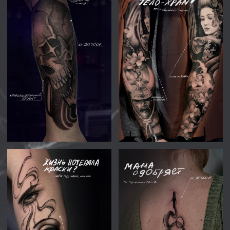
Не переживай, тебя направят к тому, кто
действительно разбирается во всех
тонкостях выбранного тобой стиля. С
примерами работ ты можешь
ознакомиться выше, больше работ ищи в
запрещенной сети*, VK или на картах.
ХОЧУ ТАТУ
мы собрали 4 популярных вопроса
ОТВЕТЫ НА ВОПРОСЫ ОТ