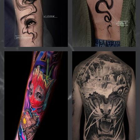
КЛИЕНТОВ
СКОЛЬКО СТОИТ РАЗРАБОТКА
ЭСКИЗА И КОНСУЛЬТАЦИЯ?
Мы понимаем, что татуировка требует
тщательной подготовки, взвешенного
решения, моральной уверенности и,
конечно, уникальности. Поэтому
предоставляем бесплатную
консультацию, на которой вы с
мастером обсудите все детали и
мастер разработает индивидуальный
эскиз на основе ваших предпочтений
и своего профессионализма. Вы
сможете увидеть, как эскиз смотрится
на 3д модели и на вас. При записи на
сеанс разрабатывается детальный
эскиз, который вы получаете в
подарок.
НАСКОЛЬКО КОМФОРТНО
ПРОХОДИТ СЕАНС?