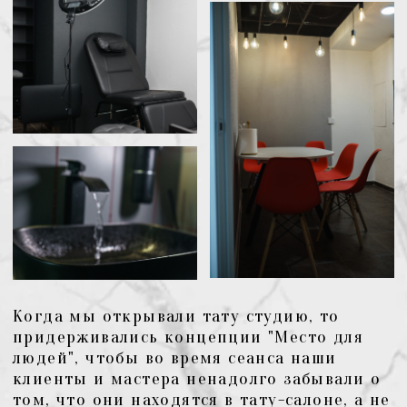
современное тату оборудование,
стерильные одноразовые расходники,
бесплатные и очень вкусные чай и кофе,
умные телевизоры, колонки и wi-fi и
получили крутейший тату салон в Москве
со своими фишками и изюминками.
Поэтому у нас в студии ты не только
сможешь сделать классную татуировку, но
и приятно провести время.
Кстати, что, мы считаем, очень важно,
эскиз татуировки и консультацию мы
предоставляем в подарок, чтобы ты мог
точно определиться, чего именно хочешь.
ПЕРЕЙТИ В
ЗАПИСАТЬСЯ
ПОРТФОЛИО
от эскиза идеи, до воплощения