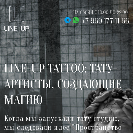
НА СВЯЗИ С 10:00 ДО 22:00
+7 969 177 11 66
LINE-UP TATTOO: ТАТУ-
АРТИСТЫ, СОЗДАЮЩИЕ
МАГИЮ
Когда мы запускали тату студию,
мы следовали идее "Пространство
для людей", чтобы во время
процедуры наши клиенты и
мастера на мгновение забывали,
что находятся в тату-салоне, а не у
себя дома.