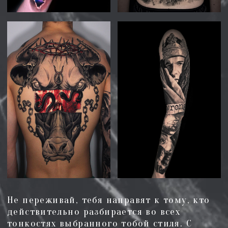
Студия разработана таким образом,
чтобы вы могли провести сеанс тату
как дома. У нас есть все необходимое:
все расходные материалы
одноразовые и распаковываются при
вас, оборудование проходит
стерилизацию и дезинфекцию. Есть
wi-fi, полноценная кухня, зона
отдыха, бесплатные чай и кофе,
умные колонки и отдельные вип-
комнаты с телевизорами. Мастера
внимательно следят за атмосферой
сеанса, поэтому вы получаете не
только татуировку, но и позитивные
эмоции.
БЫВАЮТ ЛИ У НАС СКИДКИ И
АКЦИИ?
Мы очень часто проводим акции,
поэтому вы можете обратиться к
администратору при записи на
татуировку или консультацию и
узнать о наличии актуальных скидок.