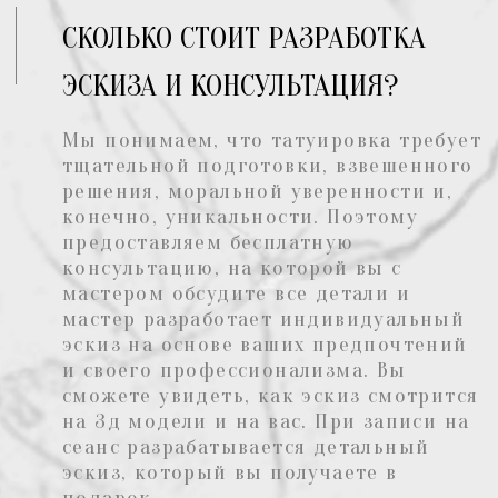
У НАС ОПЫТНЫЕ МАСТЕРА
наши мастера работают каждый в своем
стиле, есть тату артисты, которые за пару
сеансов способны создать целый рукав без
ухудшения качества
УДОБНЫЕ СПОСОБЫ
ОПЛАТЫ
вы имеете возможность оплатить
наличными или безналично, либо
оформить рассрочку: у вас есть шанс
выбрать любую татуировку
СКИДКА НА ПЕРВОЕ
ПОСЕЩЕНИЕ
мы предоставляем скидку в размере 2 000