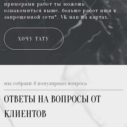
ЧТО БУДЕТ С ТАТУИРОВКОЙ, ЕСЛИ
БЫСТРО НАБРАТЬ ИЛИ СБРОСИТЬ
ВЕС?
Все татуировки мы выполняем
анатомически верно, поэтому
татуировка не поплывет и не
видоизменится при наборе массы или
при похудении.
наши клиенты отмечают несколько наших
преимуществ
НАШИ 4 ГЛАВНЫХ
ПРЕИМУЩЕСТВА